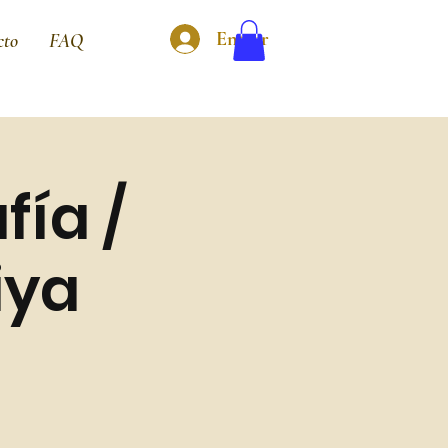
Entrar
cto
FAQ
fía /
iya