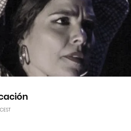
icación
 CEST