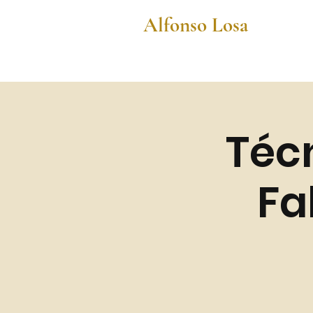
Alfonso Losa
Técn
Fa