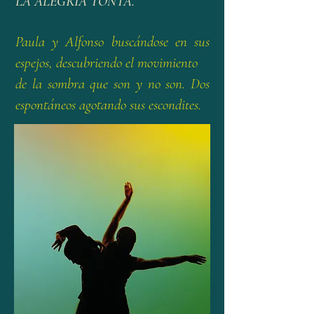
LA ALEGRÍA TONTA.
Paula y Alfonso buscándose en sus
espejos, descubriendo el movimiento
de la sombra que son y no son. Dos
espontáneos agotando sus escondites.