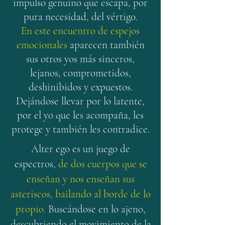
impulso genuino que escapa, por
pura necesidad, del vértigo.
En este encuentro de espejos
emocionales
aparecen también
sus otros yos más sinceros,
lejanos, comprometidos,
deshinibidos y expuestos.
Dejándose llevar por lo latente,
por el yo que les acompaña, les
protege y también les contradice.
Alter ego es un juego de
espectros,
de dos cuerpos que se
enseñan y nos enseñan sus
asteriscos, bailando al borde de lo
propio.
Buscándose en lo ajeno,
descubriendo el movimiento de la