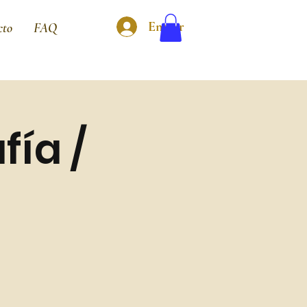
Entrar
cto
FAQ
fía /