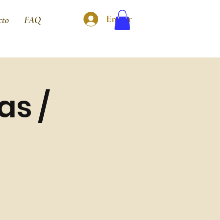
Entrar
cto
FAQ
as /