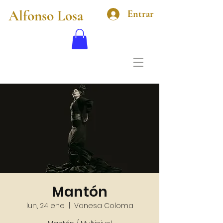
Alfonso Losa
Entrar
Mantón
lun, 24 ene
  |  
Vanesa Coloma