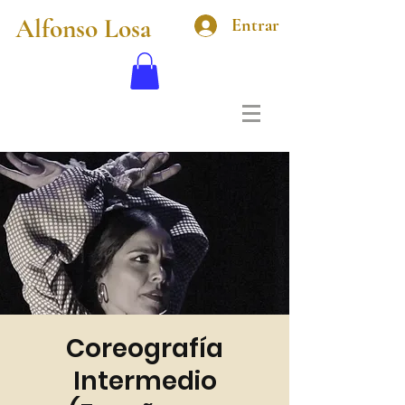
Alfonso Losa
Entrar
Coreografía
Intermedio