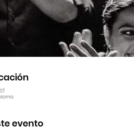
icación
EST
Coloma
te evento