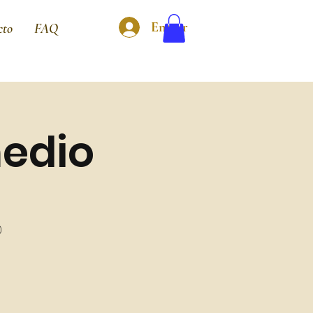
Entrar
cto
FAQ
medio
0