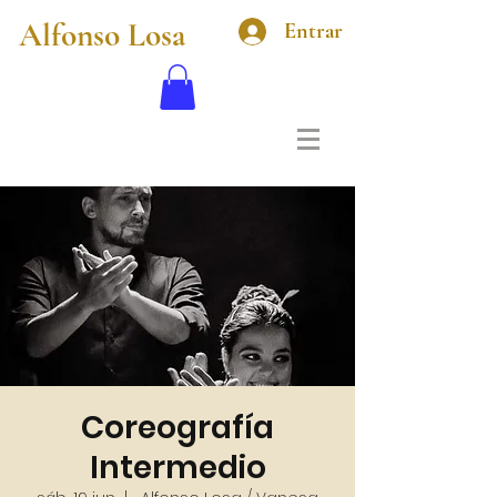
Alfonso Losa
Entrar
Coreografía
Intermedio