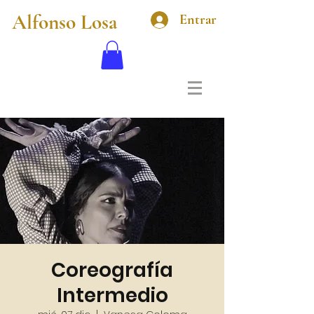
Alfonso Losa
Entrar
Coreografía
Intermedio