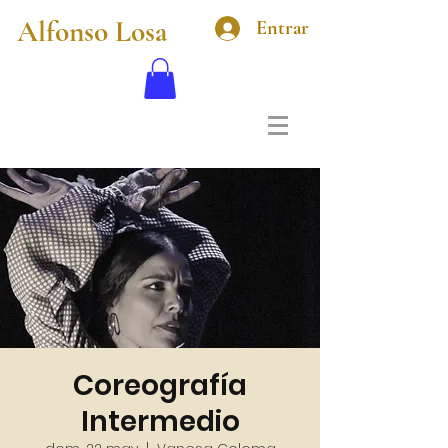
Alfonso Losa
Entrar
Coreografía
Intermedio