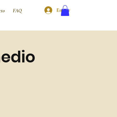
Entrar
cto
FAQ
medio