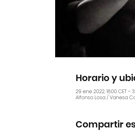
Horario y ub
29 ene 2022, 16:00 CET – 3
Alfonso Losa / Vanesa 
Compartir es