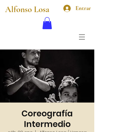
Alfonso Losa
Entrar
Coreografía
Intermedio