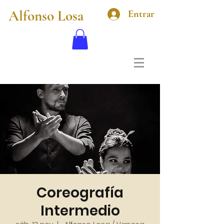
Alfonso Losa
Entrar
Coreografía
Intermedio