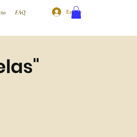
Entrar
cto
FAQ
elas"