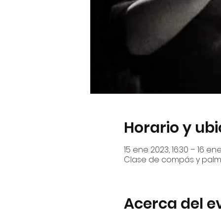
Horario y ub
15 ene 2023, 16:30 – 16 ene
Clase de compás y palma
Acerca del e