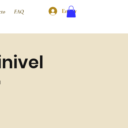
Entrar
cto
FAQ
nivel
l