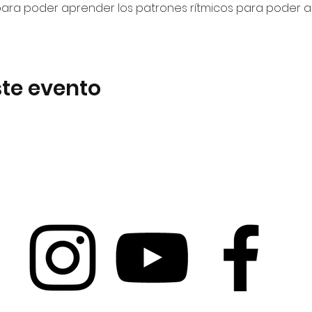
ara poder aprender los patrones rítmicos para poder apo
te evento