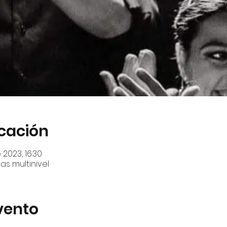
icación
 2023, 16:30
s multinivel
vento