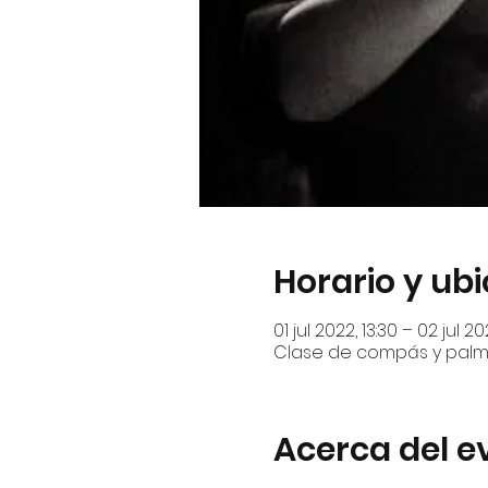
Horario y ub
01 jul 2022, 13:30 – 02 jul 20
Clase de compás y palma
Acerca del e