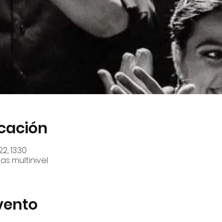
icación
22, 13:30
s multinivel
vento