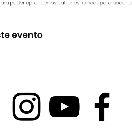
ara poder aprender los patrones rítmicos para poder apo
te evento