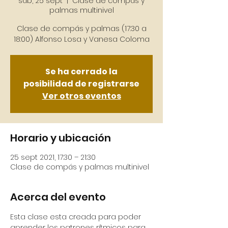
sáb, 25 sept
  |  
Clase de compás y
palmas multinivel
Clase de compás y palmas (17:30 a
18:00) Alfonso Losa y Vanesa Coloma
Se ha cerrado la
posibilidad de registrarse
Ver otros eventos
Horario y ubicación
25 sept 2021, 17:30 – 21:30
Clase de compás y palmas multinivel
Acerca del evento
Esta clase esta creada para poder 
aprender los patrones rítmicos para 