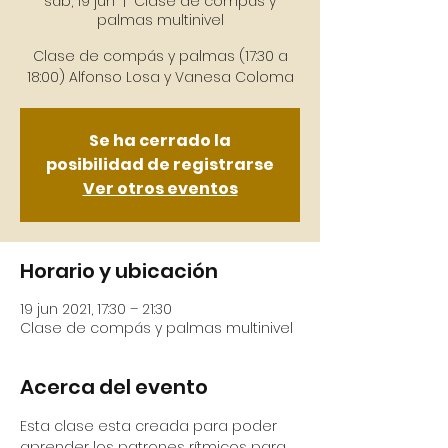
sáb, 19 jun
  |  
Clase de compás y
palmas multinivel
Clase de compás y palmas (17:30 a
18:00) Alfonso Losa y Vanesa Coloma
Se ha cerrado la
posibilidad de registrarse
Ver otros eventos
Horario y ubicación
19 jun 2021, 17:30 – 21:30
Clase de compás y palmas multinivel
Acerca del evento
Esta clase esta creada para poder 
aprender los patrones rítmicos para 