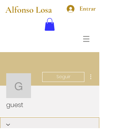
Alfonso Losa
Entrar
Más acciones
Seguir
guest
guest